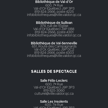
Bibliothèque de Val-d’Or
600, 7ᵉ Rue
Val-d'Or (Québec) J9P 3P3
819 824-2666, poste 4225
infobibliotheques@ville.valdor.qc.ca
Bibliothèque de Sullivan
378, rue de l’Église
Val-d’Or (Québec) J9P 0B8
819 824-2666, poste 4301
infobibliotheques@ville.valdor.qc.ca
Bibliothèque de Val-Senneville
651, Route des Campagnards
Val-d'Or, Québec J9P 0C2
819 824-2666, poste 4303
infobibliotheques@ville.valdor.qc.ca
SALLES DE SPECTACLE
Salle Félix-Leclerc
600, 7ᵉ Rue
Val-d'Or (Québec) J9P 3P3
819 825-3060
culturel@ville.valdor.qc.ca
Salle Les Insolents
600, 7e Rue