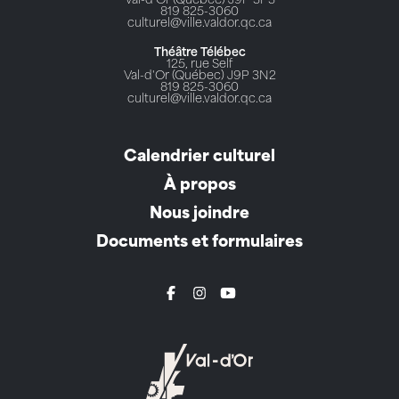
Val-d'Or (Québec) J9P 3P3
819 825-3060
culturel@ville.valdor.qc.ca
Théâtre Télébec
125, rue Self
Val-d'Or (Québec) J9P 3N2
819 825-3060
culturel@ville.valdor.qc.ca
Calendrier culturel
À propos
Nous joindre
Documents et formulaires