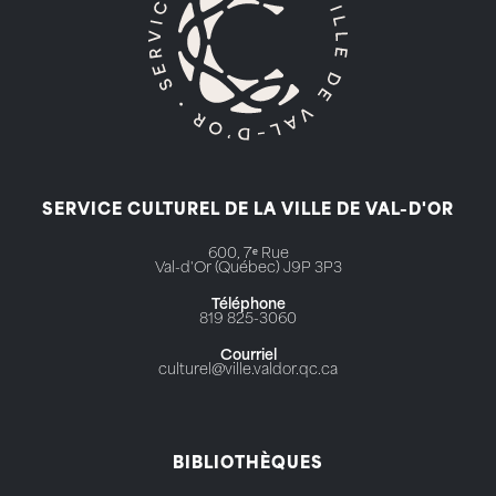
SERVICE CULTUREL DE LA VILLE DE VAL-D'OR
600, 7ᵉ Rue
Val-d'Or (Québec) J9P 3P3
Téléphone
819 825-3060
Courriel
culturel@ville.valdor.qc.ca
BIBLIOTHÈQUES