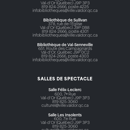
Val-d'Or (Québec) J9P 3P3
819 824-2666, poste 4225
infobibliotheques@ville.valdor.qc.ca
Bibliothèque de Sullivan
378, rue de l’Église
Val-d’Or (Québec) J9P 0B8
819 824-2666, poste 4301
infobibliotheques@ville.valdor.qc.ca
Bibliothèque de Val-Senneville
651, Route des Campagnards
Val-d'Or, Québec J9P 0C2
819 824-2666, poste 4303
infobibliotheques@ville.valdor.qc.ca
SALLES DE SPECTACLE
Salle Félix-Leclerc
600, 7ᵉ Rue
Val-d'Or (Québec) J9P 3P3
819 825-3060
culturel@ville.valdor.qc.ca
Salle Les Insolents
600, 7e Rue
Val-d'Or (Québec) J9P 3P3
819 825-3060