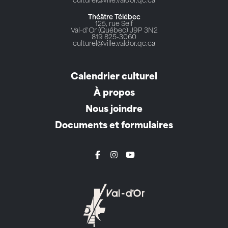
culturel@ville.valdor.qc.ca
Théâtre Télébec
125, rue Self
Val-d'Or (Québec) J9P 3N2
819 825-3060
culturel@ville.valdor.qc.ca
Calendrier culturel
À propos
Nous joindre
Documents et formulaires