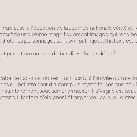
ais aussi à l’occasion de la Journée nationale vérité et ré
r possède une plume magnifiquement imagée qui rend ho
drôle, les personnages sont sympathiques, l’histoire est bon
 et portait un masque de bandit ». Un pur délice!
inabe de Lac-aux-Loutres. Enfin, jusqu’à l’arrivée d’un sé
ntions du bellâtre sont d’autant plus mystérieuses que ce
 instantanément sous son charme, son fils Virgile est be
tone, il tentera d’éloigner l’étranger de Lac-aux-Loutres –