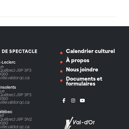
Calendrier culturel
S DE SPECTACLE
À propos
ix-Leclerc
Rue
Nous joindre
 (Québec) J9P 3P3
3060
ville.valdor.qc.ca
Documents et
formulaires
 Insolents
Rue
 (Québec) J9P 3P3
3060
ville.valdor.qc.ca
Télébec
elf
 (Québec) J9P 3N2
3060
ville.valdor.qc.ca