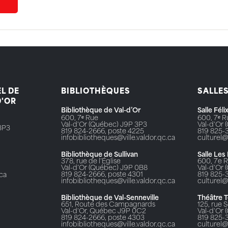
L DE
BIBLIOTHÈQUES
SALLE
D'OR
Bibliothèque de Val-d’Or
Salle Fél
600, 7ᵉ Rue
600, 7ᵉ 
Val-d'Or (Québec) J9P 3P3
Val-d'Or
3P3
819 824-2666, poste 4225
819 825-
infobibliotheques@ville.valdor.qc.ca
culturel@
Bibliothèque de Sullivan
Salle Les
378, rue de l’Église
600, 7e 
Val-d’Or (Québec) J9P 0B8
Val-d'Or
819 824-2666, poste 4301
819 825-
.ca
infobibliotheques@ville.valdor.qc.ca
culturel@
Bibliothèque de Val-Senneville
Théâtre 
651, Route des Campagnards
125, rue S
Val-d'Or, Québec J9P 0C2
Val-d'Or
819 824-2666, poste 4303
819 825-
infobibliotheques@ville.valdor.qc.ca
culturel@