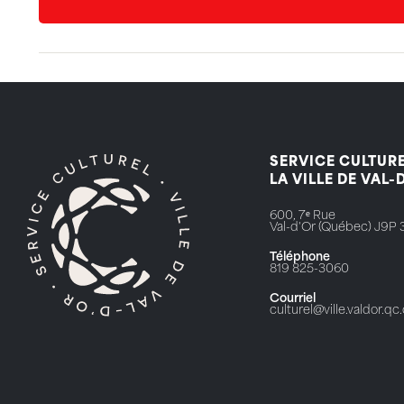
SERVICE CULTURE
LA VILLE DE VAL-
600, 7ᵉ Rue
Val-d'Or (Québec) J9P 
Téléphone
819 825-3060
Courriel
culturel@ville.valdor.qc