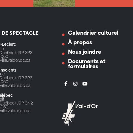
Calendrier culturel
S DE SPECTACLE
À propos
ix-Leclerc
Rue
Nous joindre
 (Québec) J9P 3P3
3060
ville.valdor.qc.ca
Documents et
formulaires
 Insolents
Rue
 (Québec) J9P 3P3
3060
ville.valdor.qc.ca
Télébec
elf
 (Québec) J9P 3N2
3060
ville.valdor.qc.ca