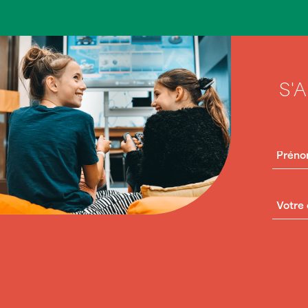
S'
PRÉN
COUR