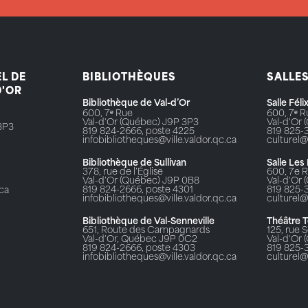
L DE
BIBLIOTHÈQUES
SALLE
D'OR
Bibliothèque de Val-d’Or
Salle Fél
600, 7ᵉ Rue
600, 7ᵉ 
Val-d'Or (Québec) J9P 3P3
Val-d'Or
3P3
819 824-2666, poste 4225
819 825-
infobibliotheques@ville.valdor.qc.ca
culturel@
Bibliothèque de Sullivan
Salle Les
378, rue de l’Église
600, 7e 
Val-d’Or (Québec) J9P 0B8
Val-d'Or
819 824-2666, poste 4301
819 825-
.ca
infobibliotheques@ville.valdor.qc.ca
culturel@
Bibliothèque de Val-Senneville
Théâtre 
651, Route des Campagnards
125, rue S
Val-d'Or, Québec J9P 0C2
Val-d'Or
819 824-2666, poste 4303
819 825-
infobibliotheques@ville.valdor.qc.ca
culturel@