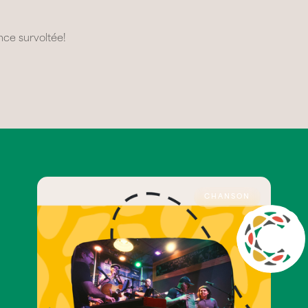
nce survoltée!
CHANSON