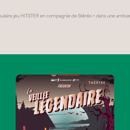
 populaire jeu HITSTER en compagnie de Stéréo + dans une ambia
THÉÂTRE