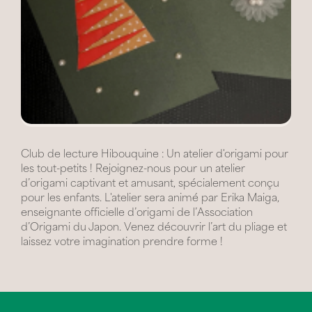
Club de lecture Hibouquine : Un atelier d'origami pour
les tout-petits ! Rejoignez-nous pour un atelier
d’origami captivant et amusant, spécialement conçu
pour les enfants. L'atelier sera animé par Erika Maiga,
enseignante officielle d’origami de l’Association
d’Origami du Japon. Venez découvrir l’art du pliage et
laissez votre imagination prendre forme !