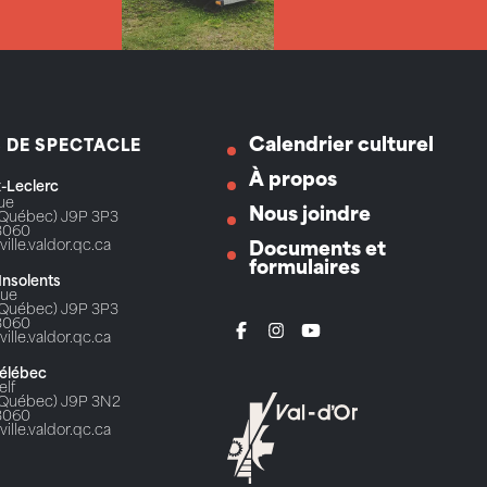
Calendrier culturel
S DE SPECTACLE
À propos
ix-Leclerc
Rue
Nous joindre
 (Québec) J9P 3P3
3060
ville.valdor.qc.ca
Documents et
formulaires
 Insolents
Rue
 (Québec) J9P 3P3
3060
ville.valdor.qc.ca
Télébec
elf
 (Québec) J9P 3N2
3060
ville.valdor.qc.ca