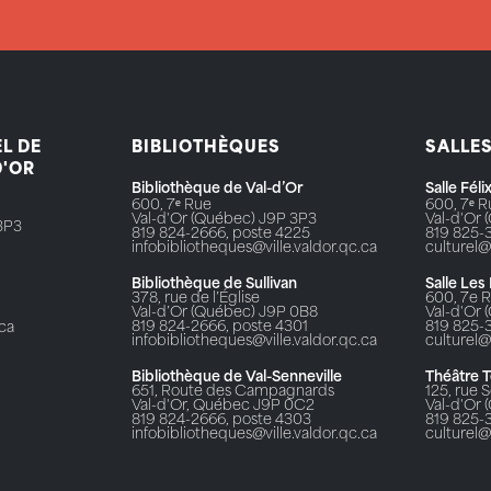
L DE
BIBLIOTHÈQUES
SALLE
D'OR
Bibliothèque de Val-d’Or
Salle Fél
600, 7ᵉ Rue
600, 7ᵉ 
Val-d'Or (Québec) J9P 3P3
Val-d'Or
3P3
819 824-2666, poste 4225
819 825-
infobibliotheques@ville.valdor.qc.ca
culturel@
Bibliothèque de Sullivan
Salle Les
378, rue de l’Église
600, 7e 
Val-d’Or (Québec) J9P 0B8
Val-d'Or
819 824-2666, poste 4301
819 825-
.ca
infobibliotheques@ville.valdor.qc.ca
culturel@
Bibliothèque de Val-Senneville
Théâtre 
651, Route des Campagnards
125, rue S
Val-d'Or, Québec J9P 0C2
Val-d'Or
819 824-2666, poste 4303
819 825-
infobibliotheques@ville.valdor.qc.ca
culturel@