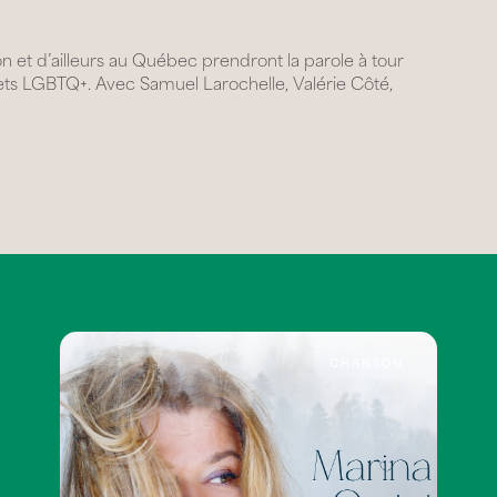
 et d’ailleurs au Québec prendront la parole à tour
ujets LGBTQ+. Avec Samuel Larochelle, Valérie Côté,
CHANSON