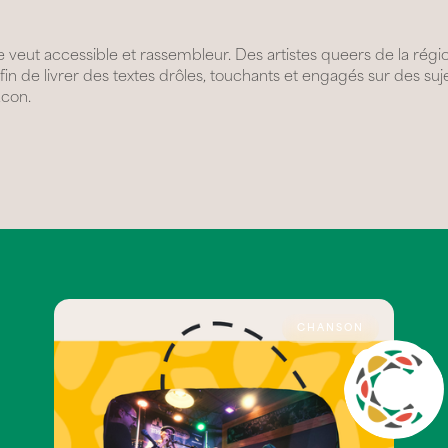
eut accessible et rassembleur. Des artistes queers de la région
afin de livrer des textes drôles, touchants et engagés sur des s
acon.
CHANSON