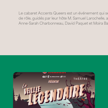
Le cabaret Accents Queers est un événement qui se v
de rôle, guidés par leur hôte M. Samuel Larochelle, 
Anne-Sarah Charbonneau, David Paquet et Moira B
THÉÂTRE