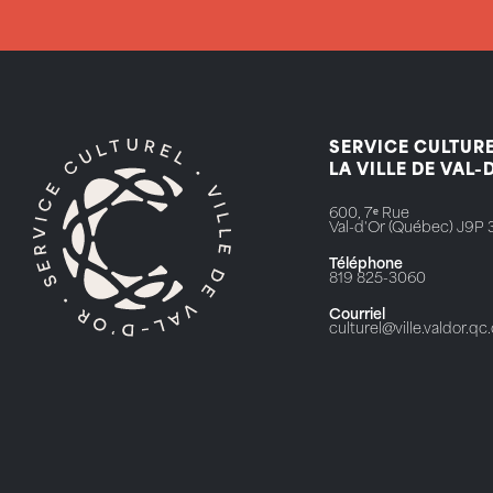
SERVICE CULTURE
LA VILLE DE VAL-
600, 7ᵉ Rue
Val-d'Or (Québec) J9P 
Téléphone
819 825-3060
Courriel
culturel@ville.valdor.qc