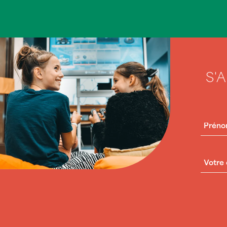
S'
PRÉN
COUR