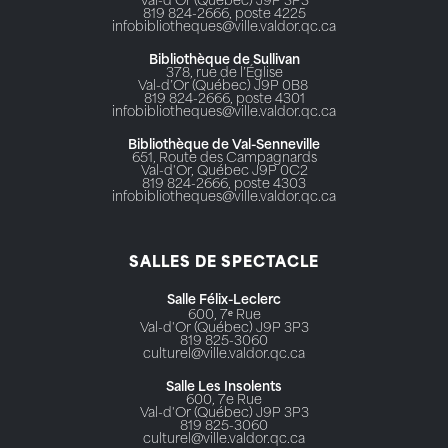
Val-d'Or (Québec) J9P 3P3
819 824-2666, poste 4225
infobibliotheques@ville.valdor.qc.ca
Bibliothèque de Sullivan
378, rue de l’Église
Val-d’Or (Québec) J9P 0B8
819 824-2666, poste 4301
infobibliotheques@ville.valdor.qc.ca
Bibliothèque de Val-Senneville
651, Route des Campagnards
Val-d'Or, Québec J9P 0C2
819 824-2666, poste 4303
infobibliotheques@ville.valdor.qc.ca
SALLES DE SPECTACLE
Salle Félix-Leclerc
600, 7ᵉ Rue
Val-d'Or (Québec) J9P 3P3
819 825-3060
culturel@ville.valdor.qc.ca
Salle Les Insolents
600, 7e Rue
Val-d'Or (Québec) J9P 3P3
819 825-3060
culturel@ville.valdor.qc.ca