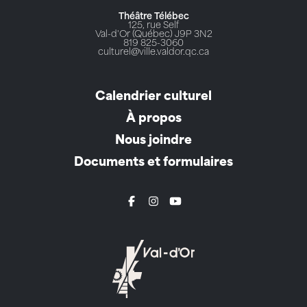
Théâtre Télébec
125, rue Self
Val-d'Or (Québec) J9P 3N2
819 825-3060
culturel@ville.valdor.qc.ca
Calendrier culturel
À propos
Nous joindre
Documents et formulaires