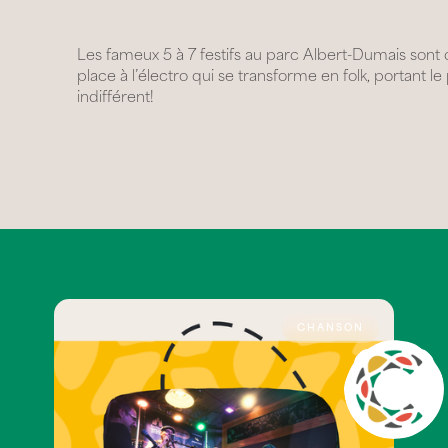
Les fameux 5 à 7 festifs au parc Albert-Dumais sont de 
place à l’électro qui se transforme en folk, portant l
indifférent!
CHANSON