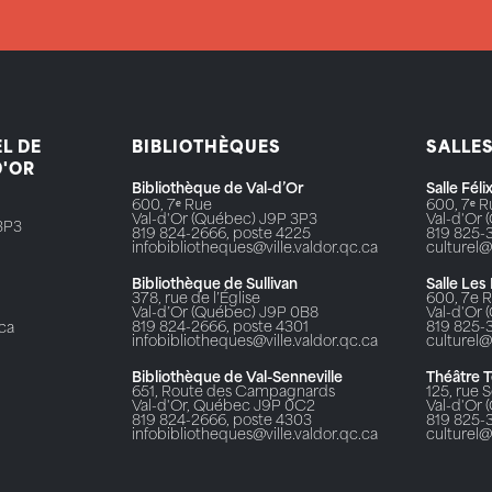
L DE
BIBLIOTHÈQUES
SALLE
D'OR
Bibliothèque de Val-d’Or
Salle Fél
600, 7ᵉ Rue
600, 7ᵉ 
Val-d'Or (Québec) J9P 3P3
Val-d'Or
3P3
819 824-2666, poste 4225
819 825-
infobibliotheques@ville.valdor.qc.ca
culturel@
Bibliothèque de Sullivan
Salle Les
378, rue de l’Église
600, 7e 
Val-d’Or (Québec) J9P 0B8
Val-d'Or
819 824-2666, poste 4301
819 825-
.ca
infobibliotheques@ville.valdor.qc.ca
culturel@
Bibliothèque de Val-Senneville
Théâtre 
651, Route des Campagnards
125, rue S
Val-d'Or, Québec J9P 0C2
Val-d'Or
819 824-2666, poste 4303
819 825-
infobibliotheques@ville.valdor.qc.ca
culturel@