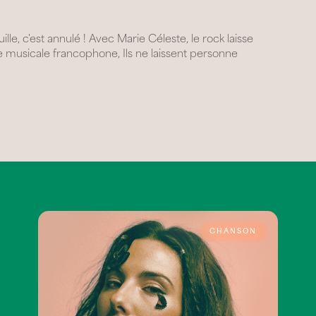
lle, c'est annulé ! Avec Marie Céleste, le rock laisse
ène musicale francophone, Ils ne laissent personne
CHANSON