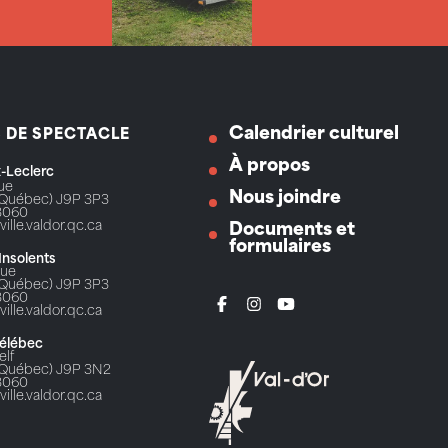
Calendrier culturel
S DE SPECTACLE
À propos
ix-Leclerc
Rue
Nous joindre
 (Québec) J9P 3P3
3060
ville.valdor.qc.ca
Documents et
formulaires
 Insolents
Rue
 (Québec) J9P 3P3
3060
ville.valdor.qc.ca
Télébec
elf
 (Québec) J9P 3N2
3060
ville.valdor.qc.ca