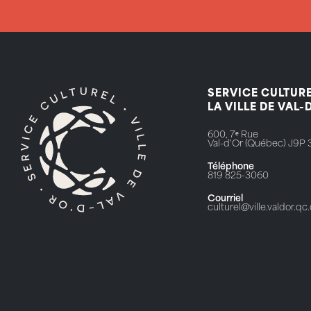
SERVICE CULTURE
LA VILLE DE VAL-
600, 7ᵉ Rue
Val-d'Or (Québec) J9P 
Téléphone
819 825-3060
Courriel
culturel@ville.valdor.qc