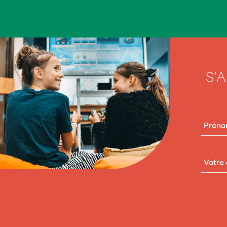
S'
PRÉN
COUR