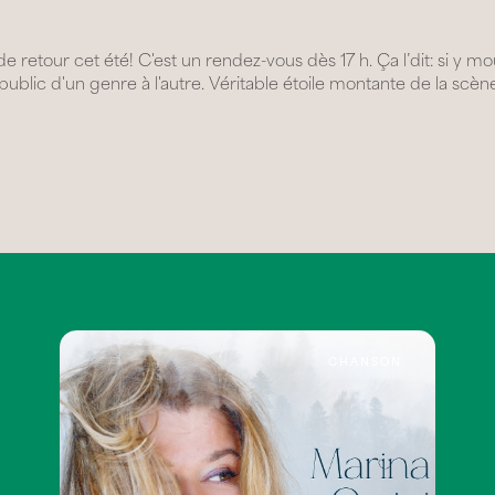
retour cet été! C'est un rendez-vous dès 17 h. Ça l’dit: si y moui
e public d'un genre à l'autre. Véritable étoile montante de la sc
CHANSON