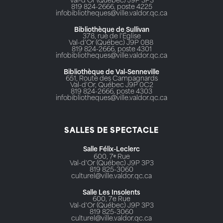
Val-d'Or (Québec) J9P 3P3
819 824-2666, poste 4225
infobibliotheques@ville.valdor.qc.ca
Bibliothèque de Sullivan
378, rue de l’Église
Val-d’Or (Québec) J9P 0B8
819 824-2666, poste 4301
infobibliotheques@ville.valdor.qc.ca
Bibliothèque de Val-Senneville
651, Route des Campagnards
Val-d'Or, Québec J9P 0C2
819 824-2666, poste 4303
infobibliotheques@ville.valdor.qc.ca
SALLES DE SPECTACLE
Salle Félix-Leclerc
600, 7ᵉ Rue
Val-d'Or (Québec) J9P 3P3
819 825-3060
culturel@ville.valdor.qc.ca
Salle Les Insolents
600, 7e Rue
Val-d'Or (Québec) J9P 3P3
819 825-3060
culturel@ville.valdor.qc.ca