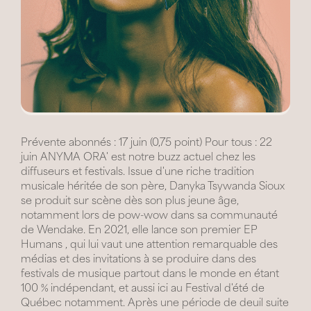
Prévente abonnés : 17 juin (0,75 point) Pour tous : 22
juin ANYMA ORA' est notre buzz actuel chez les
diffuseurs et festivals. Issue d'une riche tradition
musicale héritée de son père, Danyka Tsywanda Sioux
se produit sur scène dès son plus jeune âge,
notamment lors de pow-wow dans sa communauté
de Wendake. En 2021, elle lance son premier EP
Humans , qui lui vaut une attention remarquable des
médias et des invitations à se produire dans des
festivals de musique partout dans le monde en étant
100 % indépendant, et aussi ici au Festival d'été de
Québec notamment. Après une période de deuil suite