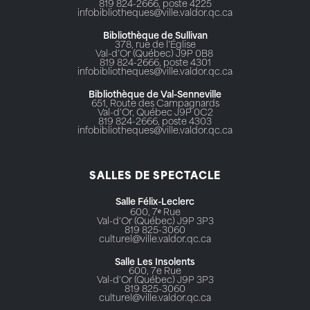
819 824-2666, poste 4225
infobibliotheques@ville.valdor.qc.ca
Bibliothèque de Sullivan
378, rue de l’Église
Val-d’Or (Québec) J9P 0B8
819 824-2666, poste 4301
infobibliotheques@ville.valdor.qc.ca
Bibliothèque de Val-Senneville
651, Route des Campagnards
Val-d'Or, Québec J9P 0C2
819 824-2666, poste 4303
infobibliotheques@ville.valdor.qc.ca
SALLES DE SPECTACLE
Salle Félix-Leclerc
600, 7ᵉ Rue
Val-d'Or (Québec) J9P 3P3
819 825-3060
culturel@ville.valdor.qc.ca
Salle Les Insolents
600, 7e Rue
Val-d'Or (Québec) J9P 3P3
819 825-3060
culturel@ville.valdor.qc.ca