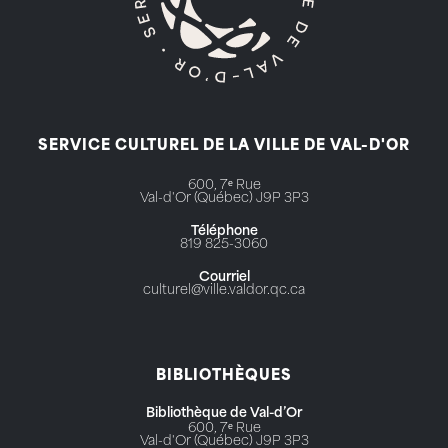
SERVICE CULTUREL DE LA VILLE DE VAL-D'OR
600, 7ᵉ Rue
Val-d'Or (Québec) J9P 3P3
Téléphone
819 825-3060
Courriel
culturel@ville.valdor.qc.ca
BIBLIOTHÈQUES
Bibliothèque de Val-d’Or
600, 7ᵉ Rue
Val-d'Or (Québec) J9P 3P3