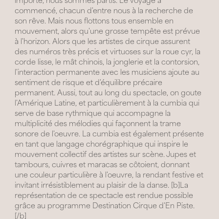
importe, nous sommes partis. Le voyage a
commencé, chacun d'entre nous à la recherche de
son rêve. Mais nous flottons tous ensemble en
mouvement, alors qu'une grosse tempête est prévue
à l'horizon. Alors que les artistes de cirque assurent
des numéros très précis et virtuoses sur la roue cyr, la
corde lisse, le mât chinois, la jonglerie et la contorsion,
l'interaction permanente avec les musiciens ajoute au
sentiment de risque et d'équilibre précaire
permanent. Aussi, tout au long du spectacle, on goute
l'Amérique Latine, et particulièrement à la cumbia qui
serve de base rythmique qui accompagne la
multiplicité des mélodies qui façonnent la trame
sonore de l'oeuvre. La cumbia est également présente
en tant que langage chorégraphique qui inspire le
mouvement collectif des artistes sur scène. Jupes et
tambours, cuivres et maracas se côtoient, donnant
une couleur particulière à l'oeuvre, la rendant festive et
invitant irrésistiblement au plaisir de la danse. [b]La
représentation de ce spectacle est rendue possible
grâce au programme Destination Cirque d'En Piste.
[/b]