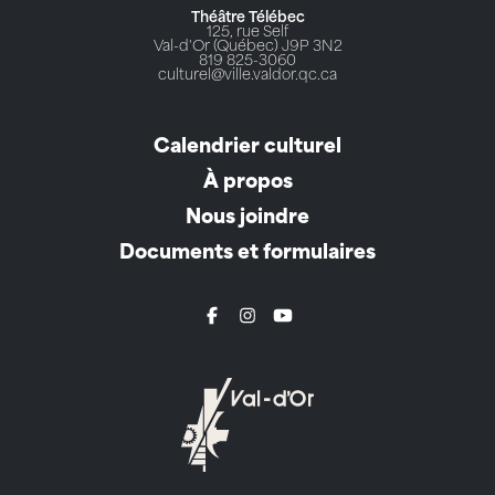
Théâtre Télébec
125, rue Self
Val-d'Or (Québec) J9P 3N2
819 825-3060
culturel@ville.valdor.qc.ca
Calendrier culturel
À propos
Nous joindre
Documents et formulaires