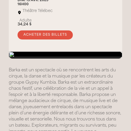
DIM. 13 AVR. 2025
16H00
Théâtre Télébec
Adulte
34,24 $
ACHETER DES BILLETS
Barka est un spectacle où se rencontrent les arts du
cirque, la danse et la musique par les créateurs du
groupe Gypsy Kumbia. Barka est un extraordinaire
chaos festif, une célébration de la vie et un appel à
l'espoir et à la liberté responsable. Barka propose un
mélange audacieux de cirque, de musique live et de
danse, joyeusement entrelacés dans un spectacle
plein d'une énergie délirante et d'une richesse sonore,
visuelle et sensorielle. Nous nous trouvons tous dans
un bateau. Explorateurs, migrants ou survivants, peu