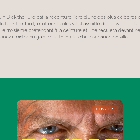
juin Dick the Turd est la réécriture libre d'une des plus célèbres
Dick the Turd, le lutteur le plus vil et assoiffé de pouvoir de la
le troisième prétendant à la ceinture et il ne reculera devant rie
enez assister au gala de lutte le plus shakespearien en ville...
THÉÂTRE