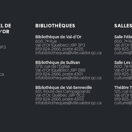
L DE
BIBLIOTHÈQUES
SALLE
D'OR
Bibliothèque de Val-d’Or
Salle Fél
600, 7ᵉ Rue
600, 7ᵉ 
Val-d'Or (Québec) J9P 3P3
Val-d'Or
3P3
819 824-2666, poste 4225
819 825-
infobibliotheques@ville.valdor.qc.ca
culturel@
Bibliothèque de Sullivan
Salle Les
378, rue de l’Église
600, 7e 
Val-d’Or (Québec) J9P 0B8
Val-d'Or
819 824-2666, poste 4301
819 825-
.ca
infobibliotheques@ville.valdor.qc.ca
culturel@
Bibliothèque de Val-Senneville
Théâtre 
651, Route des Campagnards
125, rue S
Val-d'Or, Québec J9P 0C2
Val-d'Or
819 824-2666, poste 4303
819 825-
infobibliotheques@ville.valdor.qc.ca
culturel@