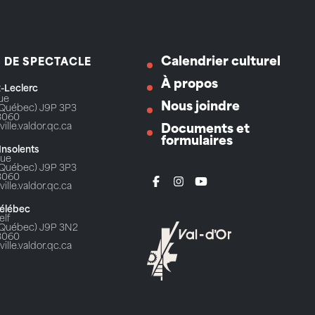
Calendrier culturel
S DE SPECTACLE
À propos
ix-Leclerc
Rue
Nous joindre
 (Québec) J9P 3P3
3060
ville.valdor.qc.ca
Documents et
formulaires
 Insolents
Rue
 (Québec) J9P 3P3
3060
ville.valdor.qc.ca
Télébec
elf
 (Québec) J9P 3N2
3060
ville.valdor.qc.ca