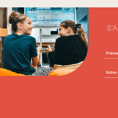
S'
PRÉN
COUR