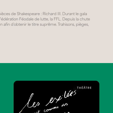
 pièces de Shakespeare : Richard III. Durant le gala
 Fédération Féodale de lutte, la FFL. Depuis la chute
n afin d'obtenir le titre suprême. Trahisons, pièges,
THÉÂTRE