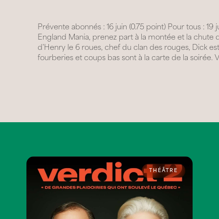
Prévente abonnés : 16 juin (0.75 point) Pour tous : 19 
England Mania, prenez part à la montée et la chute de 
d'Henry le 6 roues, chef du clan des rouges, Dick est 
fourberies et coups bas sont à la carte de la soirée. V
THÉÂTRE