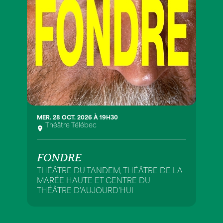
MER. 28 OCT. 2026 À 19H30
Théâtre Télébec
FONDRE
THÉÂTRE DU TANDEM, THÉÂTRE DE LA
MARÉE HAUTE ET CENTRE DU
THÉÂTRE D'AUJOURD'HUI