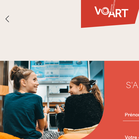
S'
PRÉN
COUR