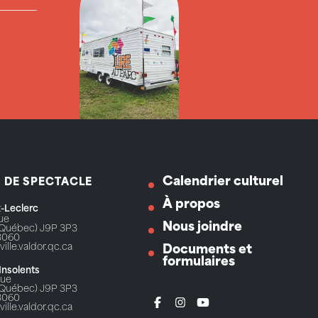
Calendrier culturel
S DE SPECTACLE
À propos
ix-Leclerc
Rue
Nous joindre
 (Québec) J9P 3P3
3060
ville.valdor.qc.ca
Documents et
formulaires
 Insolents
Rue
 (Québec) J9P 3P3
3060
ville.valdor.qc.ca