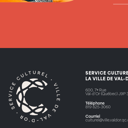
SERVICE CULTURE
LA VILLE DE VAL-
600, 7ᵉ Rue
Val-d'Or (Québec) J9P 
Téléphone
819 825-3060
Courriel
culturel@ville.valdor.qc