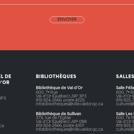
L DE
BIBLIOTHÈQUES
SALLE
D'OR
Bibliothèque de Val-d’Or
Salle Fél
600, 7ᵉ Rue
600, 7ᵉ 
Val-d'Or (Québec) J9P 3P3
Val-d'Or
3P3
819 824-2666, poste 4225
819 825-
infobibliotheques@ville.valdor.qc.ca
culturel@
Bibliothèque de Sullivan
Salle Les
378, rue de l’Église
600, 7e 
Val-d’Or (Québec) J9P 0B8
Val-d'Or
819 824-2666, poste 4301
819 825-
.ca
infobibliotheques@ville.valdor.qc.ca
culturel@