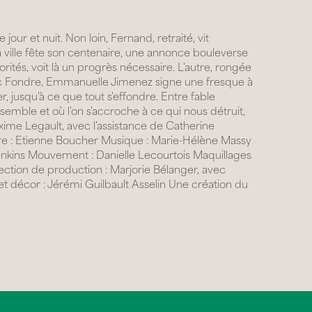
our et nuit. Non loin, Fernand, retraité, vit
la ville fête son centenaire, une annonce bouleverse
orités, voit là un progrès nécessaire. L'autre, rongée
Avec Fondre, Emmanuelle Jimenez signe une fresque à
, jusqu'à ce que tout s'effondre. Entre fable
semble et où l'on s'accroche à ce qui nous détruit,
xime Legault, avec l'assistance de Catherine
ère : Etienne Boucher Musique : Marie-Hélène Massy
enkins Mouvement : Danielle Lecourtois Maquillages
irection de production : Marjorie Bélanger, avec
et décor : Jérémi Guilbault Asselin Une création du