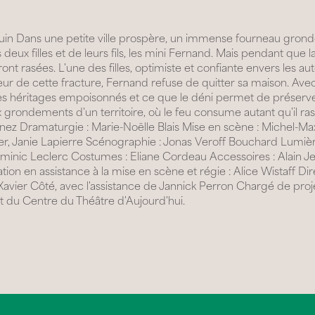
 juin Dans une petite ville prospère, un immense fourneau gronde j
 deux filles et de leurs fils, les mini Fernand. Mais pendant que 
ont rasées. L'une des filles, optimiste et confiante envers les aut
coeur de cette fracture, Fernand refuse de quitter sa maison. 
x, les héritages empoisonnés et ce que le déni permet de préserver
 grondements d'un territoire, où le feu consume autant qu'il ras
énez Dramaturgie : Marie-Noëlle Blais Mise en scène : Michel-Ma
éger, Janie Lapierre Scénographie : Jonas Veroff Bouchard Lumi
minic Leclerc Costumes : Eliane Cordeau Accessoires : Alain J
ration en assistance à la mise en scène et régie : Alice Wistaff D
 Xavier Côté, avec l'assistance de Jannick Perron Chargé de proj
 du Centre du Théâtre d'Aujourd'hui.