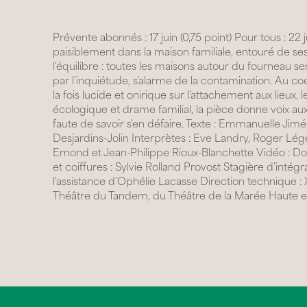
Prévente abonnés : 17 juin (0,75 point) Pour tous : 22
paisiblement dans la maison familiale, entouré de ses
l'équilibre : toutes les maisons autour du fourneau ser
par l'inquiétude, s'alarme de la contamination. Au 
la fois lucide et onirique sur l'attachement aux lieu
écologique et drame familial, la pièce donne voix aux
faute de savoir s'en défaire. Texte : Emmanuelle Jim
Desjardins-Jolin Interprètes : Eve Landry, Roger L
Emond et Jean-Philippe Rioux-Blanchette Vidéo : Do
et coiffures : Sylvie Rolland Provost Stagière d'intég
l'assistance d'Ophélie Lacasse Direction technique :
Théâtre du Tandem, du Théâtre de la Marée Haute et