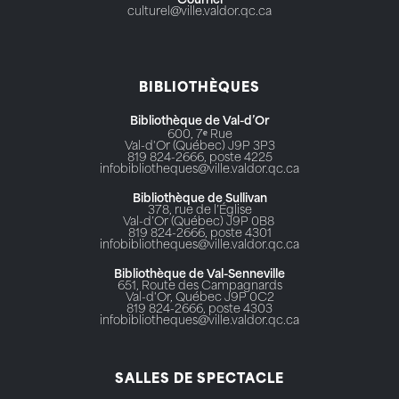
Courriel
culturel@ville.valdor.qc.ca
BIBLIOTHÈQUES
Bibliothèque de Val-d’Or
600, 7ᵉ Rue
Val-d'Or (Québec) J9P 3P3
819 824-2666, poste 4225
infobibliotheques@ville.valdor.qc.ca
Bibliothèque de Sullivan
378, rue de l’Église
Val-d’Or (Québec) J9P 0B8
819 824-2666, poste 4301
infobibliotheques@ville.valdor.qc.ca
Bibliothèque de Val-Senneville
651, Route des Campagnards
Val-d'Or, Québec J9P 0C2
819 824-2666, poste 4303
infobibliotheques@ville.valdor.qc.ca
SALLES DE SPECTACLE