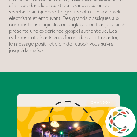
ainsi que dans la plupart des grandes salles de
spectacle au Québec. Le groupe offre un spectacle
électrisant et émouvant. Des grands classiques aux
compositions originales en anglais et en français, Jireh
présente une expérience gospel authentique. Les
rythmes entraînants vous feront danser et chanter, et
le message positif et plein de l'espoir vous suivra
jusqu'à la maison.
CHANSON