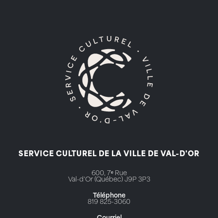
SERVICE CULTUREL DE LA VILLE DE VAL-D'OR
600, 7ᵉ Rue
Val-d'Or (Québec) J9P 3P3
Téléphone
819 825-3060