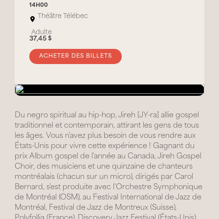
14H00
Théâtre Télébec
Adulte
37,45 $
ACHETER DES BILLETS
Du negro spiritual au hip-hop, Jireh [JY-ra] allie gospel
traditionnel et contemporain, attirant les gens de tous
les âges. Vous n'avez plus besoin de vous rendre aux
États-Unis pour vivre cette expérience ! Gagnant du
prix Album gospel de l'année au Canada, Jireh Gospel
Choir, des musiciens et une quinzaine de chanteurs
montréalais (chacun sur un micro), dirigés par Carol
Bernard, s'est produite avec l'Orchestre Symphonique
de Montréal (OSM), au Festival International de Jazz de
Montréal, Festival de Jazz de Montreux (Suisse),
Polyfollia (France), Discovery Jazz Festival (États-Unis),