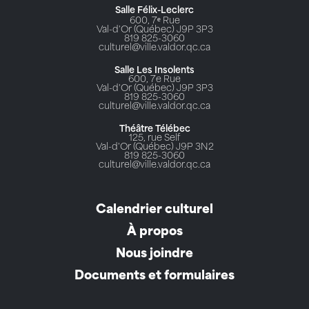
Salle Félix-Leclerc
600, 7ᵉ Rue
Val-d'Or (Québec) J9P 3P3
819 825-3060
culturel@ville.valdor.qc.ca
Salle Les Insolents
600, 7e Rue
Val-d'Or (Québec) J9P 3P3
819 825-3060
culturel@ville.valdor.qc.ca
Théâtre Télébec
125, rue Self
Val-d'Or (Québec) J9P 3N2
819 825-3060
culturel@ville.valdor.qc.ca
Calendrier culturel
À propos
Nous joindre
Documents et formulaires