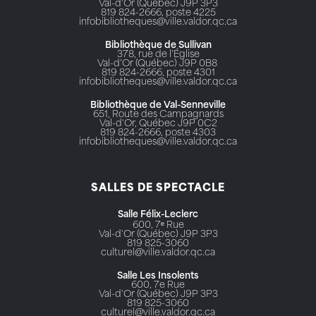
Val-d'Or (Québec) J9P 3P3
819 824-2666, poste 4225
infobibliotheques@ville.valdor.qc.ca
Bibliothèque de Sullivan
378, rue de l’Église
Val-d’Or (Québec) J9P 0B8
819 824-2666, poste 4301
infobibliotheques@ville.valdor.qc.ca
Bibliothèque de Val-Senneville
651, Route des Campagnards
Val-d'Or, Québec J9P 0C2
819 824-2666, poste 4303
infobibliotheques@ville.valdor.qc.ca
SALLES DE SPECTACLE
Salle Félix-Leclerc
600, 7ᵉ Rue
Val-d'Or (Québec) J9P 3P3
819 825-3060
culturel@ville.valdor.qc.ca
Salle Les Insolents
600, 7e Rue
Val-d'Or (Québec) J9P 3P3
819 825-3060
culturel@ville.valdor.qc.ca