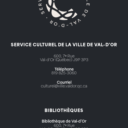
SERVICE CULTUREL DE LA VILLE DE VAL-D'OR
600, 7ᵉ Rue
Val-d'Or (Québec) J9P 3P3
Téléphone
819 825-3060
Courriel
culturel@ville.valdor.qc.ca
BIBLIOTHÈQUES
Bibliothèque de Val-d’Or
600, 7ᵉ Rue