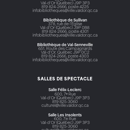
Val-d'Or (Québec) J9P 3P3
819 824-2666, poste 4225
infobibliotheques@ville.valdor.qc.ca
Bibliothèque de Sullivan
378, rue de l’Église
Val-d’Or (Québec) J9P 0B8
819 824-2666, poste 4301
infobibliotheques@ville.valdor.qc.ca
Bibliothèque de Val-Senneville
651, Route des Campagnards
Val-d'Or, Québec J9P 0C2
819 824-2666, poste 4303
infobibliotheques@ville.valdor.qc.ca
SALLES DE SPECTACLE
Salle Félix-Leclerc
600, 7ᵉ Rue
Val-d'Or (Québec) J9P 3P3
819 825-3060
culturel@ville.valdor.qc.ca
Salle Les Insolents
600, 7e Rue
Val-d'Or (Québec) J9P 3P3
819 825-3060