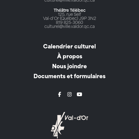
culturel@ville.valdor.qc.ca
Théâtre Télébec
125, rue Self
Val-d'Or (Québec) J9P 3N2
819 825-3060
culturel@ville.valdor.qc.ca
Calendrier culturel
À propos
Nous joindre
Documents et formulaires