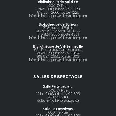
Bibliothèque de Val-d’Or
600, 7ᵉ Rue
Val-d'Or (Québec) J9P 3P3
819 824-2666, poste 4225
infobibliotheques@ville.valdor.qc.ca
Bibliothèque de Sullivan
378, rue de l’Église
Val-d’Or (Québec) J9P 0B8
819 824-2666, poste 4301
infobibliotheques@ville.valdor.qc.ca
Bibliothèque de Val-Senneville
651, Route des Campagnards
Val-d'Or, Québec J9P 0C2
819 824-2666, poste 4303
infobibliotheques@ville.valdor.qc.ca
SALLES DE SPECTACLE
Salle Félix-Leclerc
600, 7ᵉ Rue
Val-d'Or (Québec) J9P 3P3
819 825-3060
culturel@ville.valdor.qc.ca
Salle Les Insolents
600, 7e Rue