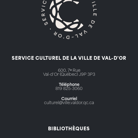
SERVICE CULTUREL DE LA VILLE DE VAL-D'OR
600, 7ᵉ Rue
Val-d'Or (Québec) J9P 3P3
Téléphone
819 825-3060
Courriel
culturel@ville.valdor.qc.ca
BIBLIOTHÈQUES