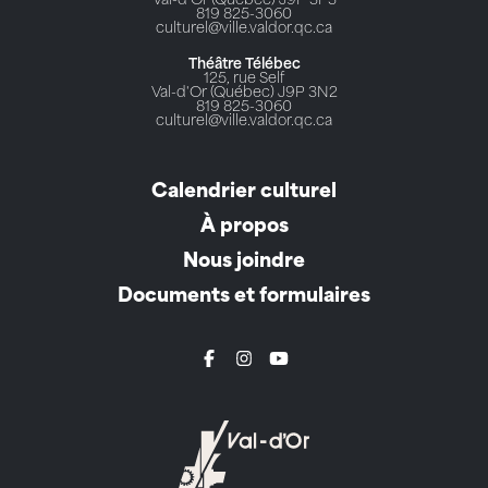
Val-d'Or (Québec) J9P 3P3
819 825-3060
culturel@ville.valdor.qc.ca
Théâtre Télébec
125, rue Self
Val-d'Or (Québec) J9P 3N2
819 825-3060
culturel@ville.valdor.qc.ca
Calendrier culturel
À propos
Nous joindre
Documents et formulaires