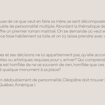
illeuse de ce que veut en faire sa mère, se sent décomposé
ouble de personnalité multiple. Abordant la thématique de
ffre un premier roman maitrisé. On se demande où veut en 
ice tisse habilement sa toile, et on s'y laisse prendre avec
s et ses décisions ne lui appartiennent pas, qu’elle acco
elles ou artistiques requises pour y arriver? Qui comprend
e est horrifiée de ne se souvenir de rien, horrifiée que ce
ité quelque monument à sa place?
un dédoublement de personnalité, Cléopâtre doit trouver 
 (Québec Amérique )