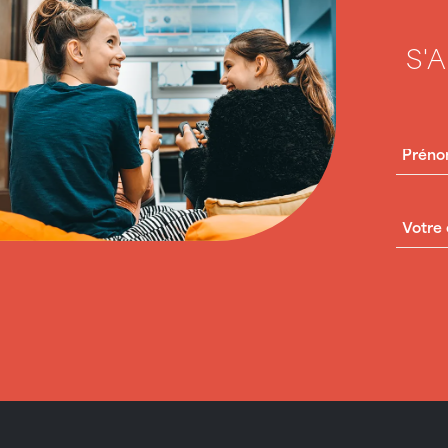
S'
PRÉN
COUR