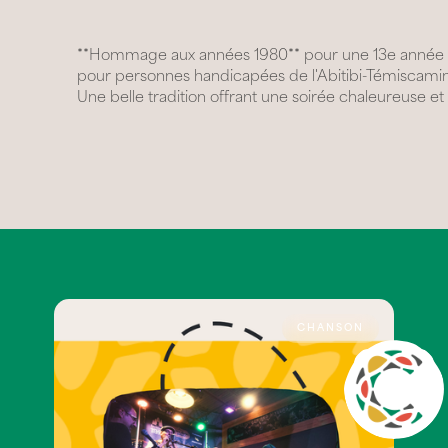
**Hommage aux années 1980** pour une 13e année con
pour personnes handicapées de l'Abitibi-Témiscami
Une belle tradition offrant une soirée chaleureuse et
CHANSON