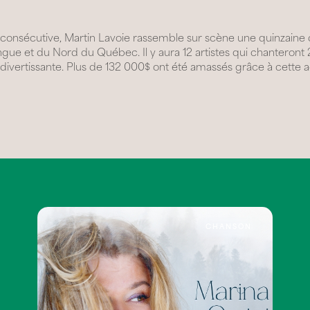
sécutive, Martin Lavoie rassemble sur scène une quinzaine d'a
ngue et du Nord du Québec. Il y aura 12 artistes qui chantero
 divertissante. Plus de 132 000$ ont été amassés grâce à cette a
CHANSON