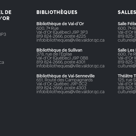
L DE
BIBLIOTHÈQUES
SALLE
D'OR
Bibliothèque de Val-d’Or
Salle Fél
600, 7ᵉ Rue
600, 7ᵉ 
Val-d'Or (Québec) J9P 3P3
Val-d'Or
3P3
819 824-2666, poste 4225
819 825-
infobibliotheques@ville.valdor.qc.ca
culturel@
Bibliothèque de Sullivan
Salle Les
378, rue de l’Église
600, 7e 
Val-d’Or (Québec) J9P 0B8
Val-d'Or
819 824-2666, poste 4301
819 825-
.ca
infobibliotheques@ville.valdor.qc.ca
culturel@
Bibliothèque de Val-Senneville
Théâtre 
651, Route des Campagnards
125, rue S
Val-d'Or, Québec J9P 0C2
Val-d'Or
819 824-2666, poste 4303
819 825-
infobibliotheques@ville.valdor.qc.ca
culturel@