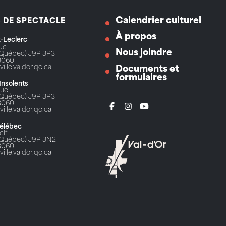
Calendrier culturel
S DE SPECTACLE
À propos
ix-Leclerc
Rue
Nous joindre
 (Québec) J9P 3P3
3060
ville.valdor.qc.ca
Documents et
formulaires
 Insolents
Rue
 (Québec) J9P 3P3
3060
ville.valdor.qc.ca
Télébec
elf
 (Québec) J9P 3N2
3060
ville.valdor.qc.ca