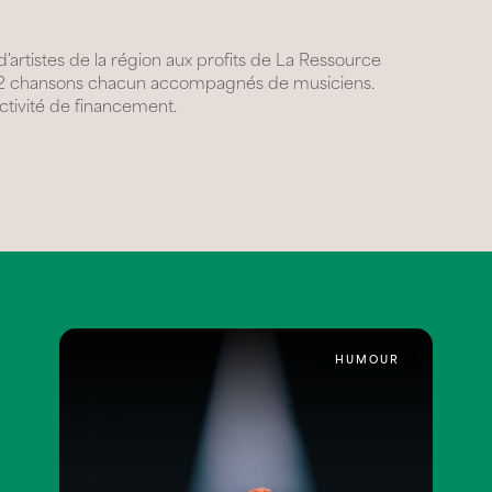
rtistes de la région aux profits de La Ressource
nt 2 chansons chacun accompagnés de musiciens.
ctivité de financement.
HUMOUR