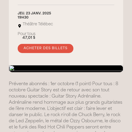
JEU. 23 JANV. 2025
19H30
Théâtre Télébec
Pour tous
47,01 $
ACHETER DES BILLETS
Prévente abonnés : 1er octobre (1 point) Pour tous : 8
octobre Guitar Story est de retour avec son tout
nouveau spectacle : Guitar Story Adrénaline.
Adrénaline rend hommage aux plus grands guitaristes
de l'ère moderne. L'objectif est clair : faire lever et
danser le public. Le rock n'roll de Chuck Berry, le rock
de Led Zeppelin, le métal de Ozzy Osbourne, le disco
et le funk des Red Hot Chili Peppers seront entre