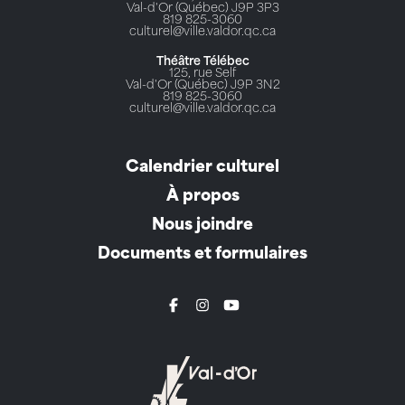
Val-d'Or (Québec) J9P 3P3
819 825-3060
culturel@ville.valdor.qc.ca
Théâtre Télébec
125, rue Self
Val-d'Or (Québec) J9P 3N2
819 825-3060
culturel@ville.valdor.qc.ca
Calendrier culturel
À propos
Nous joindre
Documents et formulaires