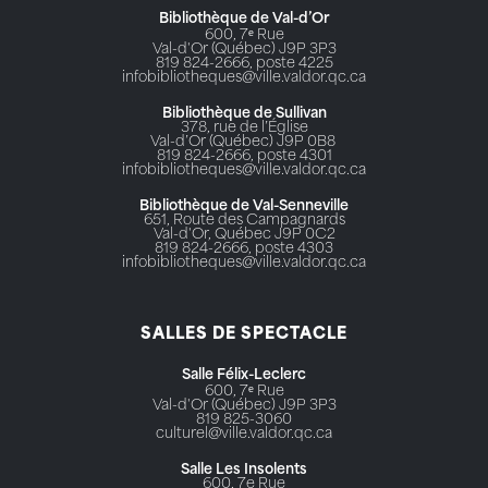
Bibliothèque de Val-d’Or
600, 7ᵉ Rue
Val-d'Or (Québec) J9P 3P3
819 824-2666, poste 4225
infobibliotheques@ville.valdor.qc.ca
Bibliothèque de Sullivan
378, rue de l’Église
Val-d’Or (Québec) J9P 0B8
819 824-2666, poste 4301
infobibliotheques@ville.valdor.qc.ca
Bibliothèque de Val-Senneville
651, Route des Campagnards
Val-d'Or, Québec J9P 0C2
819 824-2666, poste 4303
infobibliotheques@ville.valdor.qc.ca
SALLES DE SPECTACLE
Salle Félix-Leclerc
600, 7ᵉ Rue
Val-d'Or (Québec) J9P 3P3
819 825-3060
culturel@ville.valdor.qc.ca
Salle Les Insolents
600, 7e Rue