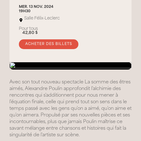
MER. 13 NOV. 2024
19H30
Salle Félix-Leclerc
Pour tous
42,80 $
ACHETER DES BILLETS
Avec son tout nouveau spectacle La somme des êtres
aimés, Alexandre Poulin approfondit l'alchimie des
rencontres qui s'additionnent pour nous mener à
l'équation finale, celle qui prend tout son sens dans le
temps passé avec les gens qu'on a aimé, qu'on aime et
qu'on aimera. Propulsé par ses nouvelles pièces et ses
incontournables, plus que jamais Poulin maîtrise ce
savant mélange entre chansons et histoires qui fait la
singularité de l'artiste sur scène.