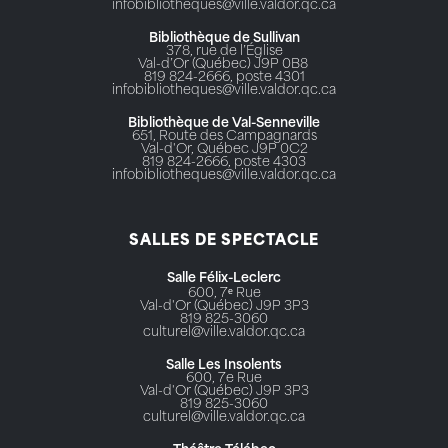
infobibliotheques@ville.valdor.qc.ca
Bibliothèque de Sullivan
378, rue de l’Église
Val-d’Or (Québec) J9P 0B8
819 824-2666, poste 4301
infobibliotheques@ville.valdor.qc.ca
Bibliothèque de Val-Senneville
651, Route des Campagnards
Val-d'Or, Québec J9P 0C2
819 824-2666, poste 4303
infobibliotheques@ville.valdor.qc.ca
SALLES DE SPECTACLE
Salle Félix-Leclerc
600, 7ᵉ Rue
Val-d'Or (Québec) J9P 3P3
819 825-3060
culturel@ville.valdor.qc.ca
Salle Les Insolents
600, 7e Rue
Val-d'Or (Québec) J9P 3P3
819 825-3060
culturel@ville.valdor.qc.ca