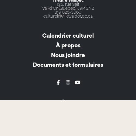
Théâtre Télébec
125, rue Self
Val-d'Or (Québec) J9P 3N2
819 825-3060
culturel@ville.valdor.qc.ca
Calendrier culturel
À propos
Nous joindre
Documents et formulaires